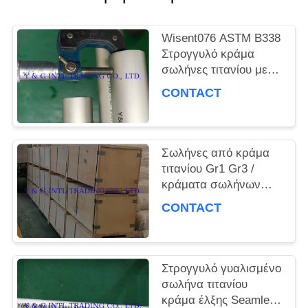
ΠΕΡΙΠΤΏΣΕΙΣ
Wisent076 ASTM B338
Στρογγυλό κράμα
SITEMAP
σωλήνες τιτανίου με
γυαλισμένη επιφάνεια
CONTACT
PRIVACY
POLICY
Σωλήνες από κράμα
τιτανίου Gr1 Gr3 /
κράματα σωλήνων
από κράμα τιτανίου
CONTACT
Wisent076 Καθαρότητα
Στρογγυλό γυαλισμένο
σωλήνα τιτανίου
κράμα έλξης Seamless