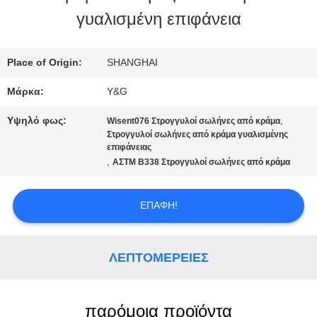
γυαλισμένη επιφάνεια
ΠΟΙΟΤΙΚΌΣ
ΈΛΕΓΧΟΣ
Place of Origin:
SHANGHAI
Μάρκα:
Y&G
ΜΑΣ
Υψηλό φως:
,
Wisent076 Στρογγυλοί σωλήνες από κράμα
ΕΛΆΤΕ
Στρογγυλοί σωλήνες από κράμα γυαλισμένης
επιφάνειας
,
ΑΣTM B338 Στρογγυλοί σωλήνες από κράμα
ΣΕ
ΕΠΑΦΉ
ΕΠΑΦΉ!
ΜΕ
ΛΕΠΤΟΜΈΡΕΙΕΣ
ΕΙΔΉΣΕΙΣ
παρόμοια προϊόντα