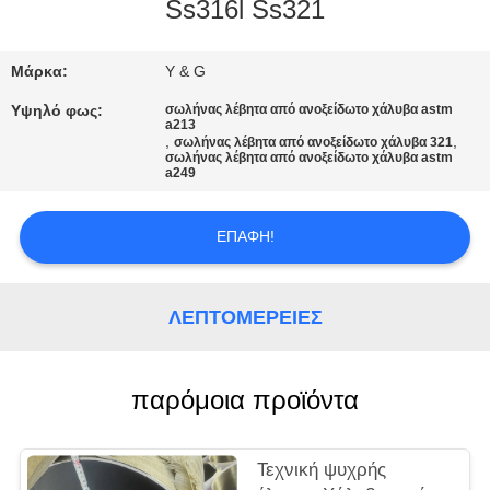
ΈΛΕΓΧΟΣ
Ss316l Ss321
ΜΑΣ
Μάρκα:
Y & G
ΕΛΆΤΕ
Υψηλό φως:
σωλήνας λέβητα από ανοξείδωτο χάλυβα astm
a213
ΣΕ
,
,
σωλήνας λέβητα από ανοξείδωτο χάλυβα 321
σωλήνας λέβητα από ανοξείδωτο χάλυβα astm
a249
ΕΠΑΦΉ
ΜΕ
ΕΠΑΦΉ!
ΕΙΔΉΣΕΙΣ
ΛΕΠΤΟΜΈΡΕΙΕΣ
ΠΕΡΙΠΤΏΣΕΙΣ
παρόμοια προϊόντα
SITEMAP
Τεχνική ψυχρής