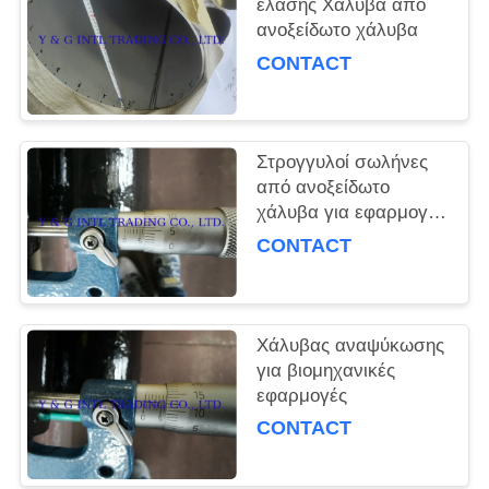
PRIVACY
έλασης Χάλυβα από
ανοξείδωτο χάλυβα
POLICY
CONTACT
Στρογγυλοί σωλήνες
από ανοξείδωτο
χάλυβα για εφαρμογές
χωρίς συγκόλληση και
CONTACT
συγκόλληση
Χάλυβας αναψύκωσης
για βιομηχανικές
εφαρμογές
CONTACT